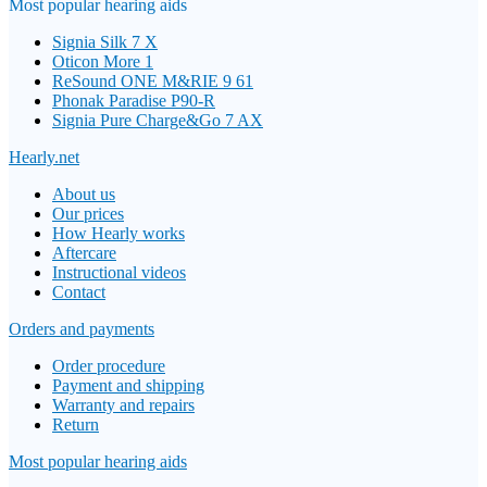
Most popular hearing aids
Signia Silk 7 X
Oticon More 1
ReSound ONE M&RIE 9 61
Phonak Paradise P90-R
Signia Pure Charge&Go 7 AX
Hearly.net
About us
Our prices
How Hearly works
Aftercare
Instructional videos
Contact
Orders and payments
Order procedure
Payment and shipping
Warranty and repairs
Return
Most popular hearing aids