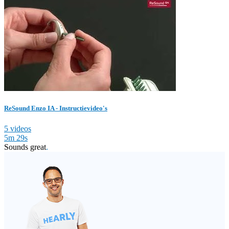
ReSound Enzo IA - Instructievideo's
5 videos
5m 29s
Sounds great
.