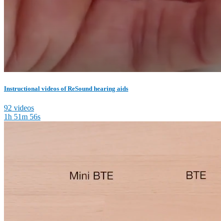
Instructional videos of ReSound hearing aids
92 videos
1h 51m 56s