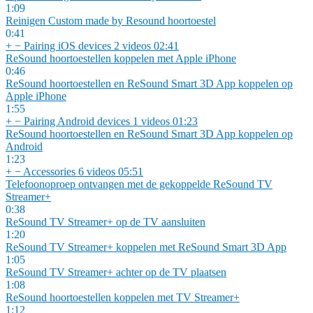
1:09
Reinigen Custom made by Resound hoortoestel
0:41
+
−
Pairing iOS devices
2 videos
02:41
ReSound hoortoestellen koppelen met Apple iPhone
0:46
ReSound hoortoestellen en ReSound Smart 3D App koppelen op
Apple iPhone
1:55
+
−
Pairing Android devices
1 videos
01:23
ReSound hoortoestellen en ReSound Smart 3D App koppelen op
Android
1:23
+
−
Accessories
6 videos
05:51
Telefoonoproep ontvangen met de gekoppelde ReSound TV
Streamer+
0:38
ReSound TV Streamer+ op de TV aansluiten
1:20
ReSound TV Streamer+ koppelen met ReSound Smart 3D App
1:05
ReSound TV Streamer+ achter op de TV plaatsen
1:08
ReSound hoortoestellen koppelen met TV Streamer+
1:12