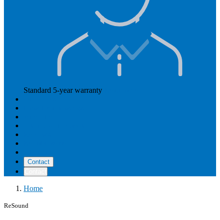
Standard 5-year warranty
Read more
Our prices
How Hearly works
Aftercare
Instructional videos
Reviews
Reimbursement
About us
Contact
Contact
Home
ReSound