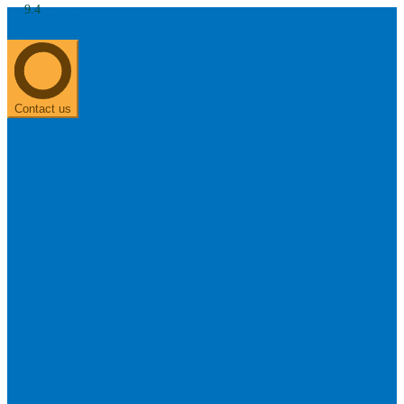
9.4
About us
0303 313 0117
Search
Most searched categories
Hearing aid reviews
Oticon hearing aids
Phonak Paradise
ReSound
ONE
Contact us
Oticon OPN S
Signia Silk
Signia hearing aids
Rechargeable hearing
aids
ReSound ONE M&RIE 961-DRW
ReSound ONE is the latest hearing aid from ReSound.
View