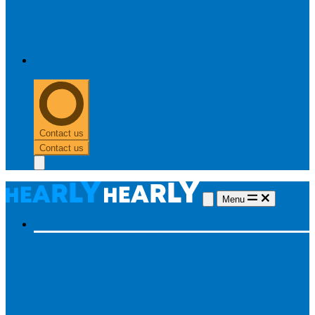
0303 313 0117
Contact us
Contact us
Menu
Hearing aids
Hearing aids
All hearing aids
Made for iPhone
Invisible
hearing aids
Rechargeable hearing aids
Type of hearing aids
Invisible
In the ear
Receiver in the ear
Brands
Widex
Phonak
Signia
Starkey
Oticon
ReSound
Most searched
Oticon Opn S
Signa Silk
ReSound ONE
Phonak Paradise
Starkey Livio