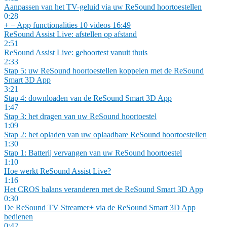
Aanpassen van het TV-geluid via uw ReSound hoortoestellen
0:28
+
−
App functionalities
10 videos
16:49
ReSound Assist Live: afstellen op afstand
2:51
ReSound Assist Live: gehoortest vanuit thuis
2:33
Stap 5: uw ReSound hoortoestellen koppelen met de ReSound
Smart 3D App
3:21
Stap 4: downloaden van de ReSound Smart 3D App
1:47
Stap 3: het dragen van uw ReSound hoortoestel
1:09
Stap 2: het opladen van uw oplaadbare ReSound hoortoestellen
1:30
Stap 1: Batterij vervangen van uw ReSound hoortoestel
1:10
Hoe werkt ReSound Assist Live?
1:16
Het CROS balans veranderen met de ReSound Smart 3D App
0:30
De ReSound TV Streamer+ via de ReSound Smart 3D App
bedienen
0:42