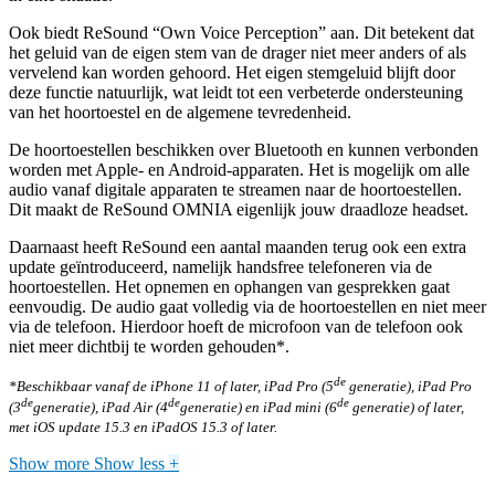
Ook biedt ReSound “Own Voice Perception” aan. Dit betekent dat
het geluid van de eigen stem van de drager niet meer anders of als
vervelend kan worden gehoord. Het eigen stemgeluid blijft door
deze functie natuurlijk, wat leidt tot een verbeterde ondersteuning
van het hoortoestel en de algemene tevredenheid.
De hoortoestellen beschikken over Bluetooth en kunnen verbonden
worden met Apple- en Android-apparaten. Het is mogelijk om alle
audio vanaf digitale apparaten te streamen naar de hoortoestellen.
Dit maakt de ReSound OMNIA eigenlijk jouw draadloze headset.
Daarnaast heeft ReSound een aantal maanden terug ook een extra
update geïntroduceerd, namelijk handsfree telefoneren via de
hoortoestellen. Het opnemen en ophangen van gesprekken gaat
eenvoudig. De audio gaat volledig via de hoortoestellen en niet meer
via de telefoon. Hierdoor hoeft de microfoon van de telefoon ook
niet meer dichtbij te worden gehouden*.
de
*Beschikbaar vanaf de iPhone 11 of later, iPad Pro (5
generatie), iPad Pro
de
de
de
(3
generatie), iPad Air (4
generatie) en iPad mini (6
generatie) of later,
met iOS update 15.3 en iPadOS 15.3 of later.
Show more
Show less
+