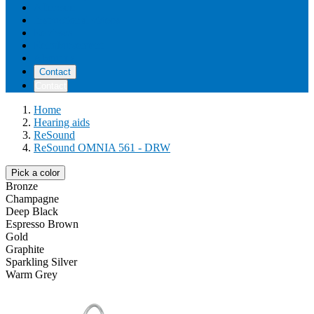
Aftercare
Instructional videos
Reviews
Reimbursement
About us
Contact
Contact
Home
Hearing aids
ReSound
ReSound OMNIA 561 - DRW
Pick a color
Bronze
Champagne
Deep Black
Espresso Brown
Gold
Graphite
Sparkling Silver
Warm Grey