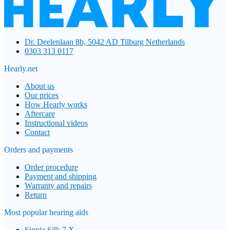
Dr. Deelenlaan 8b, 5042 AD Tilburg Netherlands
0303 313 0117
Hearly.net
About us
Our prices
How Hearly works
Aftercare
Instructional videos
Contact
Orders and payments
Order procedure
Payment and shipping
Warranty and repairs
Return
Most popular hearing aids
Signia Silk 7 X