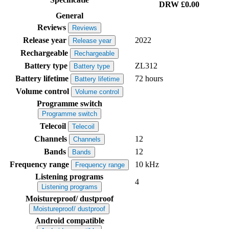
DRW
£0.00
General
Reviews
Reviews
Release year
2022
Release year
Rechargeable
Rechargeable
Battery type
ZL312
Battery type
Battery lifetime
72 hours
Battery lifetime
Volume control
Volume control
Programme switch
Programme switch
Telecoil
Telecoil
Channels
12
Channels
Bands
12
Bands
Frequency range
10 kHz
Frequency range
Listening programs
4
Listening programs
Moistureproof/ dustproof
Moistureproof/ dustproof
Android compatible