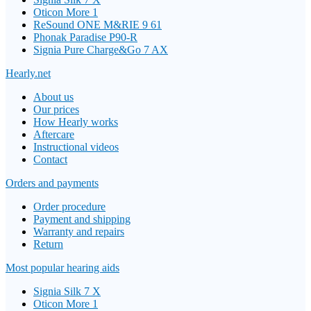
Oticon More 1
ReSound ONE M&RIE 9 61
Phonak Paradise P90-R
Signia Pure Charge&Go 7 AX
Hearly.net
About us
Our prices
How Hearly works
Aftercare
Instructional videos
Contact
Orders and payments
Order procedure
Payment and shipping
Warranty and repairs
Return
Most popular hearing aids
Signia Silk 7 X
Oticon More 1