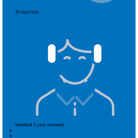
30 days trial
Read more
Standard 5-year warranty
Read more
Our prices
How Hearly works