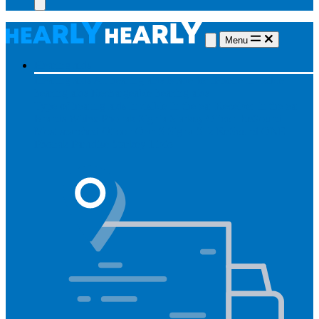
Menu
Hearing aids
Hearing aids
All hearing aids
Made for iPhone
Invisible
hearing aids
Rechargeable hearing aids
Type of hearing aids
Invisible
In the ear
Receiver in the ear
Brands
Widex
Phonak
Signia
Starkey
Oticon
ReSound
Most searched
Oticon Opn S
Signa Silk
ReSound ONE
Phonak Paradise
Starkey Livio