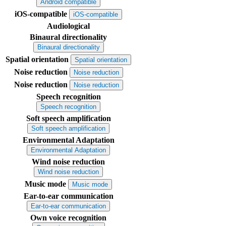
Android compatible
iOS-compatible
iOS-compatible
Audiological
Binaural directionality
Binaural directionality
Spatial orientation
Spatial orientation
Noise reduction
Noise reduction
Noise reduction
Noise reduction
Speech recognition
Speech recognition
Soft speech amplification
Soft speech amplification
Environmental Adaptation
Environmental Adaptation
Wind noise reduction
Wind noise reduction
Music mode
Music mode
Ear-to-ear communication
Ear-to-ear communication
Own voice recognition