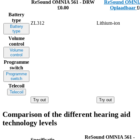
ReSound OMNIA 561 - DRW
ReSound OMNIA
£0.00
Oplaadbaar
£
Battery
type
ZL312
Lithium-ion
Battery
type
Volume
control
Volume
control
Programme
switch
Programme
switch
Telecoil
Telecoil
Try out
Try out
Comparison of the different hearing aid
technology levels
ReSound OMNIA 561 -
Specificatie