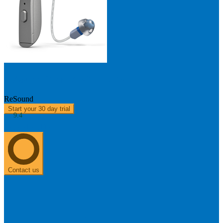
ReSound OMNIA 561 - DRW
ReSound
Start your 30 day trial
9.4
About us
0303 313 0117
Contact us