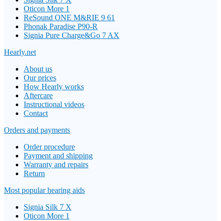
Oticon More 1
ReSound ONE M&RIE 9 61
Phonak Paradise P90-R
Signia Pure Charge&Go 7 AX
Hearly.net
About us
Our prices
How Hearly works
Aftercare
Instructional videos
Contact
Orders and payments
Order procedure
Payment and shipping
Warranty and repairs
Return
Most popular hearing aids
Signia Silk 7 X
Oticon More 1