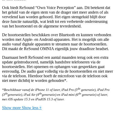
Ook biedt ReSound “Own Voice Perception” aan. Dit betekent dat
het geluid van de eigen stem van de drager niet meer anders of als
vervelend kan worden gehoord. Het eigen stemgeluid blijft door
deze functie natuurlijk, wat leidt tot een verbeterde ondersteuning
van het hoortoestel en de algemene tevredenheid.
De hoortoestellen beschikken over Bluetooth en kunnen verbonden
worden met Apple- en Android-apparaten. Het is mogelijk om alle
audio vanaf digitale apparaten te streamen naar de hoortoestellen.
Dit maakt de ReSound OMNIA eigenlijk jouw draadloze headset.
Daarnaast heeft ReSound een aantal maanden terug ook een extra
update geïntroduceerd, namelijk handsfree telefoneren via de
hoortoestellen. Het opnemen en ophangen van gesprekken gaat
eenvoudig. De audio gaat volledig via de hoortoestellen en niet meer
via de telefoon. Hierdoor hoeft de microfoon van de telefoon ook
niet meer dichtbij te worden gehouden*.
de
*Beschikbaar vanaf de iPhone 11 of later, iPad Pro (5
generatie), iPad Pro
de
de
de
(3
generatie), iPad Air (4
generatie) en iPad mini (6
generatie) of later,
met iOS update 15.3 en iPadOS 15.3 of later.
Show more
Show less
+