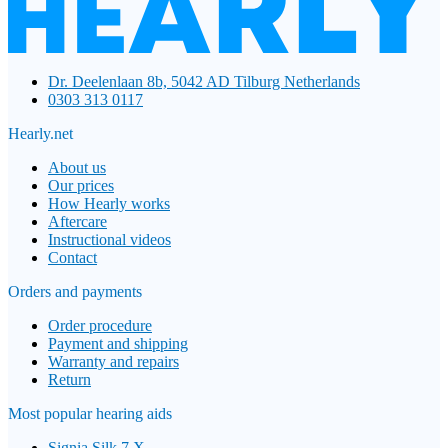
Dr. Deelenlaan 8b, 5042 AD Tilburg Netherlands
0303 313 0117
Hearly.net
About us
Our prices
How Hearly works
Aftercare
Instructional videos
Contact
Orders and payments
Order procedure
Payment and shipping
Warranty and repairs
Return
Most popular hearing aids
Signia Silk 7 X