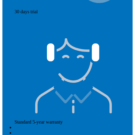
30 days trial
Read more
Standard 5-year warranty
Read more
Our prices
How Hearly works