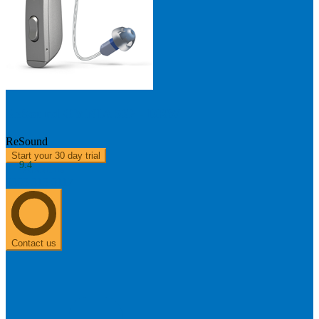
ReSound OMNIA 562 - DRW
ReSound
Start your 30 day trial
9.4
About us
0303 313 0117
Contact us