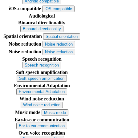
Android compatible
iOS-compatible
iOS-compatible
Audiological
Binaural directionality
Binaural directionality
Spatial orientation
Spatial orientation
Noise reduction
Noise reduction
Noise reduction
Noise reduction
Speech recognition
Speech recognition
Soft speech amplification
Soft speech amplification
Environmental Adaptation
Environmental Adaptation
Wind noise reduction
Wind noise reduction
Music mode
Music mode
Ear-to-ear communication
Ear-to-ear communication
Own voice recognition