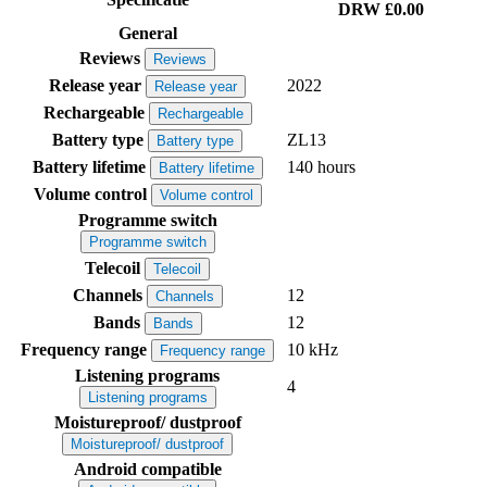
DRW
£0.00
General
Reviews
Reviews
Release year
2022
Release year
Rechargeable
Rechargeable
Battery type
ZL13
Battery type
Battery lifetime
140 hours
Battery lifetime
Volume control
Volume control
Programme switch
Programme switch
Telecoil
Telecoil
Channels
12
Channels
Bands
12
Bands
Frequency range
10 kHz
Frequency range
Listening programs
4
Listening programs
Moistureproof/ dustproof
Moistureproof/ dustproof
Android compatible