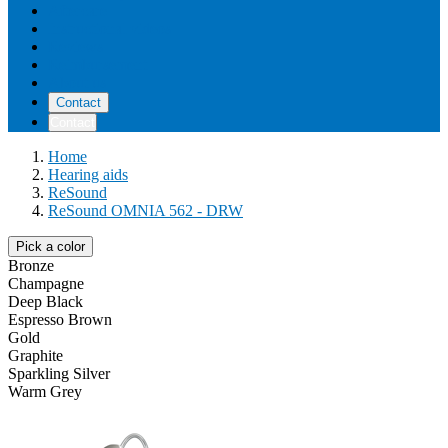
Aftercare
Instructional videos
Reviews
Reimbursement
About us
Contact
Contact
Home
Hearing aids
ReSound
ReSound OMNIA 562 - DRW
Pick a color
Bronze
Champagne
Deep Black
Espresso Brown
Gold
Graphite
Sparkling Silver
Warm Grey