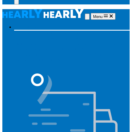
Menu
Hearing aids
Hearing aids
All hearing aids
Made for iPhone
Invisible
hearing aids
Rechargeable hearing aids
Type of hearing aids
Invisible
In the ear
Receiver in the ear
Brands
Widex
Phonak
Signia
Starkey
Oticon
ReSound
Most searched
Oticon Opn S
Signa Silk
ReSound ONE
Phonak Paradise
Starkey Livio