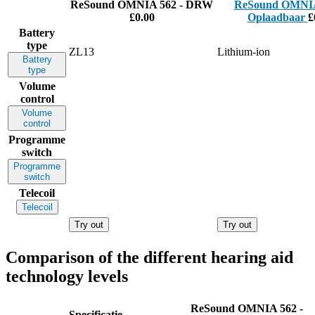
ReSound OMNIA 562 - DRW
ReSound OMNIA
£0.00
Oplaadbaar
£
Battery
type
ZL13
Lithium-ion
Battery
type
Volume
control
Volume
control
Programme
switch
Programme
switch
Telecoil
Telecoil
Try out
Try out
Comparison of the different hearing aid
technology levels
ReSound OMNIA 562 -
Specificatie